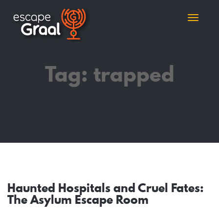
Toggle
naviga
Tag:
trapped
Haunted Hospitals and Cruel Fates:
The Asylum Escape Room