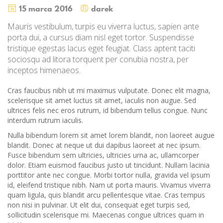
15 marca 2016
darek
Mauris vestibulum, turpis eu viverra luctus, sapien ante
porta dui, a cursus diam nisl eget tortor. Suspendisse
tristique egestas lacus eget feugiat. Class aptent taciti
sociosqu ad litora torquent per conubia nostra, per
inceptos himenaeos.
Cras faucibus nibh ut mi maximus vulputate. Donec elit magna,
scelerisque sit amet luctus sit amet, iaculis non augue. Sed
ultrices felis nec eros rutrum, id bibendum tellus congue. Nunc
interdum rutrum iaculis.
Nulla bibendum lorem sit amet lorem blandit, non laoreet augue
blandit. Donec at neque ut dui dapibus laoreet at nec ipsum.
Fusce bibendum sem ultricies, ultricies urna ac, ullamcorper
dolor. Etiam euismod faucibus justo ut tincidunt. Nullam lacinia
porttitor ante nec congue. Morbi tortor nulla, gravida vel ipsum
id, eleifend tristique nibh. Nam ut porta mauris. Vivamus viverra
quam ligula, quis blandit arcu pellentesque vitae. Cras tempus
non nisi in pulvinar. Ut elit dui, consequat eget turpis sed,
sollicitudin scelerisque mi. Maecenas congue ultrices quam in