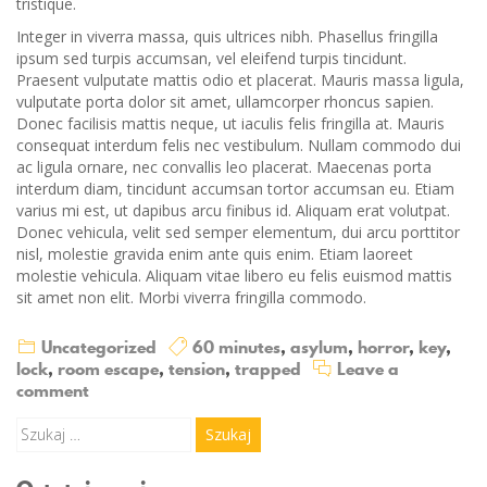
tristique.
Integer in viverra massa, quis ultrices nibh. Phasellus fringilla
ipsum sed turpis accumsan, vel eleifend turpis tincidunt.
Praesent vulputate mattis odio et placerat. Mauris massa ligula,
vulputate porta dolor sit amet, ullamcorper rhoncus sapien.
Donec facilisis mattis neque, ut iaculis felis fringilla at. Mauris
consequat interdum felis nec vestibulum. Nullam commodo dui
ac ligula ornare, nec convallis leo placerat. Maecenas porta
interdum diam, tincidunt accumsan tortor accumsan eu. Etiam
varius mi est, ut dapibus arcu finibus id. Aliquam erat volutpat.
Donec vehicula, velit sed semper elementum, dui arcu porttitor
nisl, molestie gravida enim ante quis enim. Etiam laoreet
molestie vehicula. Aliquam vitae libero eu felis euismod mattis
sit amet non elit. Morbi viverra fringilla commodo.
Uncategorized
60 minutes
,
asylum
,
horror
,
key
,
lock
,
room escape
,
tension
,
trapped
Leave a
comment
Szukaj: