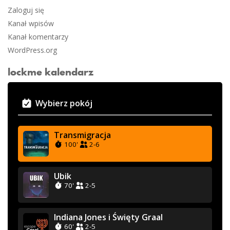
Zaloguj się
Kanał wpisów
Kanał komentarzy
WordPress.org
lockme kalendarz